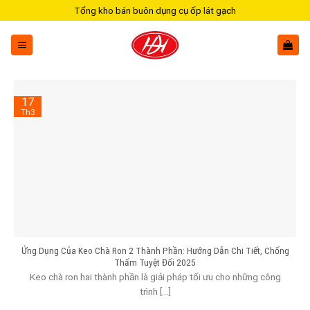
Skip
Tổng kho bán buôn dụng cụ ốp lát gạch
to
content
17
Th3
Ứng Dụng Của Keo Chà Ron 2 Thành Phần: Hướng Dẫn Chi Tiết, Chống
Thấm Tuyệt Đối 2025
Keo chà ron hai thành phần là giải pháp tối ưu cho những công
trình [...]