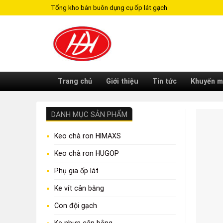
Skip
Tổng kho bán buôn dụng cụ ốp lát gạch
to
content
Trang chủ
Giới thiệu
Tin tức
Khuyến m
DANH MỤC SẢN PHẨM
Keo chà ron HIMAXS
Keo chà ron HUGOP
Phụ gia ốp lát
Ke vít cân bằng
Con đội gạch