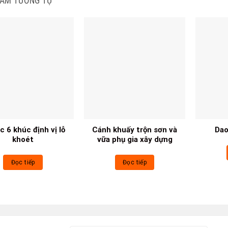
HẨM TƯƠNG TỰ
 6 khúc định vị lỗ
Cánh khuấy trộn sơn và
Dao
khoét
vữa phụ gia xây dựng
Đọc tiếp
Đọc tiếp