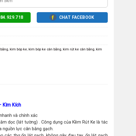
yển 5km
84.929.718
CHAT FACEBOOK
 bằng
,
kìm bóp ke
,
kìm bóp ke cân bằng
,
kìm rút ke cân bằng
,
kìm
 Kìm Kích
 nhanh và chính xác
m dọc (lát tường) . Công dụng của Kềm Rút Ke là tác
a nguồn lực cân bằng gạch.
cho các thợ ốp lát gạch, không gây đau tay, ốp lát gạch