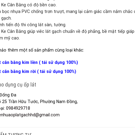
t Ke Cân Bằng có độ bền cao.
 bọc nhựa PVC chống trơn trượt, mang lại cảm giác cầm nắm chắc ch
 gạch.
h tiến độ thi công lát sàn, tường.
 Ke Cân Bằng giúp viêc lát gạch chuẩn về độ phẳng, bề mặt tiếp giáp
ẩm mỹ cao.
ảo thêm một số sản phẩm cùng loại khác:
t cân bằng kim liền ( tái sử dụng 100%)
t cân bằng kim rời ( tái sử dụng 100%)
o dụng cụ ốp lát
Đống Đa
õ 25 Trần Hữu Tước, Phường Nam Đồng,
ại:
0984929718
enhuaoplatgachhd@gmail.com