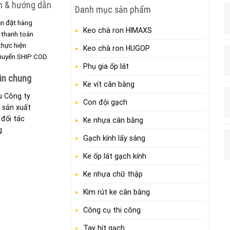
h & hướng dẫn
Danh mục sản phẩm
n đặt hàng
Keo chà ron HIMAXS
 thanh toán
 thực hiện
Keo chà ron HUGOP
chuyển SHIP COD
Phụ gia ốp lát
in chung
Ke vít cân bằng
ệu Công ty
Con đội gạch
 sản xuất
đối tác
Ke nhựa cân bằng
g
Gạch kính lấy sáng
Ke ốp lát gạch kính
Ke nhựa chữ thập
Kìm rút ke cân bằng
Công cụ thi công
Tay hít gạch