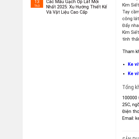
13
Các Mẫu Gạch Ốp Lát Mới
Kìm Siế
Th3
Nhất 2025: Xu Hướng Thiết Kế
Tay cầm
Và Vật Liệu Cao Cấp
công lát
Đẩy nhan
Kìm Siết
tính th
Tham kh
Ke ví
Ke ví
Tổng kh
100000
25C, ng
Điện tho
Email:
k