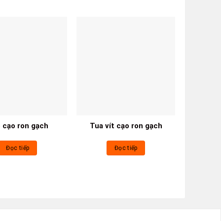
 cạo ron gạch
Tua vít cạo ron gạch
B
Đọc tiếp
Đọc tiếp