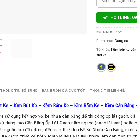
- Miễn phí vận chu
HOTLINE: 09
Mã:
KIM-BOP-KE
Danh mục:
Dụng cụ
Từ khóa:
Kềm bóp ke cân
siết ke
THÔNG TIN BỔ SUNG
BÁN BUÔN GIÁ CỰC TỐT
THÔNG TIN LIÊN HỆ:
 Ke – Kìm Rút Ke – Kềm Bấm Ke – Kìm Bấm Ke – Kềm Cân Bằng –
ke sử dụng kết hợp với ke nhựa cân bằng để thi công ốp lát gạch, đá
sử dụng vào Cân Bằng Ốp Lát Gạch nằm ngang (gạch lát sàn) hoặc nằ
t nguồn lực đẩy đồng đều cần thiết lên Bộ Ke Nhựa Cân Bằng, sinh r
Ke được thiết kế bởi 2 loại vật liệu, vật liệu nhựa làm cán tiện lợi 