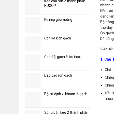
Keo chà ron 2 thành phần
nhanh c
HUGOP
Kềm có 
dàng làm
Ke nẹp góc vuông
Bộ công
thợ dày 
Ốp gạch 
Con kê kích gạch
Dễ dàng 
Việc sử
Con đội gạch 3 trụ inox
1. Cấu 
Chất 
Dao cạo ron gạch
Chiều
Chiều
Đầu k
Bộ cữ định vị khoan lỗ gạch
nhựa 
Súng bắn keo 2 thành phần