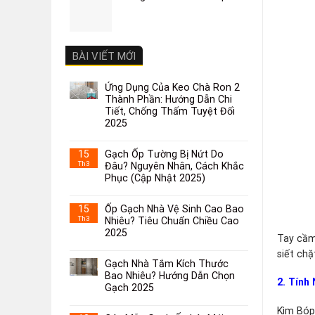
BÀI VIẾT MỚI
Ứng Dụng Của Keo Chà Ron 2
Thành Phần: Hướng Dẫn Chi
Tiết, Chống Thấm Tuyệt Đối
2025
15
Gạch Ốp Tường Bị Nứt Do
Th3
Đâu? Nguyên Nhân, Cách Khắc
Phục (Cập Nhật 2025)
15
Ốp Gạch Nhà Vệ Sinh Cao Bao
Th3
Nhiêu? Tiêu Chuẩn Chiều Cao
2025
Tay cầm
siết chặ
Gạch Nhà Tắm Kích Thước
Bao Nhiêu? Hướng Dẫn Chọn
2. Tính
Gạch 2025
Kìm Bóp