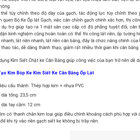
hóng.
thể tùy chỉnh theo độ dày của gạch, tác động lực tùy chỉnh theo 
 quen Bộ Ke Ốp lát Gạch, việc cân chỉnh gạch chính xác hơn, thi cô
 dụ trợ giúp tạo ra 1 mặt sàn cao cấp có độ phẳng tuyệt đối, cân 
dặn kinh nghiệm cũng hoàn toàn có thể thi công lát nền, ốp tường hi
nhanh, lát nền nhanh, lát nền cân bằng, đây là chức năng chính của 
thao tác, dễ dàng thành thạo, giảm rất nhiều thời gian khi cân bằng
 dụng Kìm Siết Chặt ke Cân Bằng giúp công việc của bạn trở nên dễ 
Tạo Kìm Bóp Ke Kìm Siết Ke Cân Bằng Ốp Lát
liệu cấu thành: Thép hợp kim + nhựa PVC
 dài tổng: 23,5 cm
 dài tay cầm: 12 cm
ìm có thanh chắn kim loại giúp điều chỉnh khoảng cách phù hợp với 
để khi tỳ vào nền gạch siết ke không bị trầy nền.