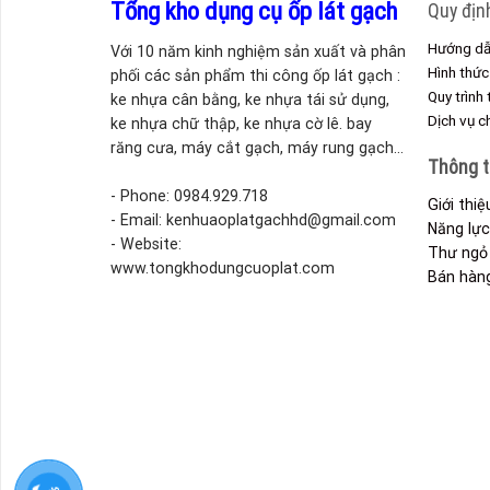
Tổng kho dụng cụ ốp lát gạch
Quy địn
Hướng dẫ
Với 10 năm kinh nghiệm sản xuất và phân
Hình thức
phối các sản phẩm thi công ốp lát gạch :
Quy trình
ke nhựa cân bằng, ke nhựa tái sử dụng,
Dịch vụ 
ke nhựa chữ thập, ke nhựa cờ lê. bay
răng cưa, máy cắt gạch, máy rung gạch...
Thông t
- Phone: 0984.929.718
Giới thi
- Email: kenhuaoplatgachhd@gmail.com
Năng lực
- Website:
Thư ngỏ 
www.tongkhodungcuoplat.com
Bán hàn