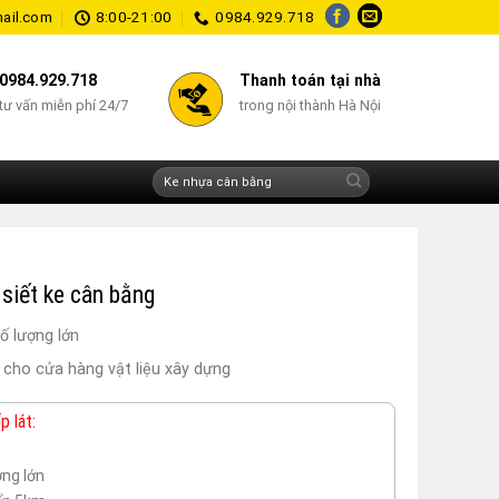
ail.com
8:00-21:00
0984.929.718
0984.929.718
Thanh toán tại nhà
tư vấn miễn phí 24/7
trong nội thành Hà Nội
Tìm
kiếm:
siết ke cân bằng
ố lượng lớn
cho cửa hàng vật liệu xây dựng
 lát:
ợng lớn