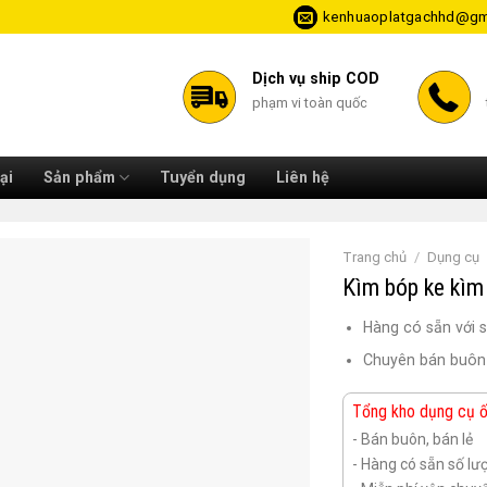
kenhuaoplatgachhd@gm
Dịch vụ ship COD
phạm vi toàn quốc
ại
Sản phẩm
Tuyển dụng
Liên hệ
Trang chủ
/
Dụng cụ
Kìm bóp ke kìm 
Hàng có sẵn với s
Chuyên bán buôn 
Tổng kho dụng cụ ốp
- Bán buôn, bán lẻ
- Hàng có sẵn số lư