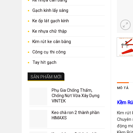
Ke nhựa cân bằng
Gạch kính lấy sáng
Ke ốp lát gạch kính
Ke nhựa chữ thập
Kìm rút ke cân bằng
Công cụ thi công
Tay hít gạch
SẢN PHẨM MỚI
MÔ TẢ
Phụ Gia Chống Thấm,
Chống Nứt Vữa Xây Dựng
VINTEK
Kềm Rút
Keo chà ron 2 thành phần
Kìm rút 
HIMAXS
Chuyên 
động mộ
Kềm Rút 