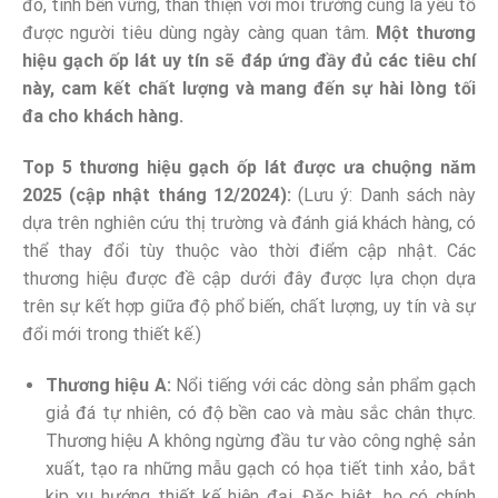
đó, tính bền vững, thân thiện với môi trường cũng là yếu tố
được người tiêu dùng ngày càng quan tâm.
Một thương
hiệu gạch ốp lát uy tín sẽ đáp ứng đầy đủ các tiêu chí
này, cam kết chất lượng và mang đến sự hài lòng tối
đa cho khách hàng.
Top 5 thương hiệu gạch ốp lát được ưa chuộng năm
2025 (cập nhật tháng 12/2024):
(Lưu ý: Danh sách này
dựa trên nghiên cứu thị trường và đánh giá khách hàng, có
thể thay đổi tùy thuộc vào thời điểm cập nhật. Các
thương hiệu được đề cập dưới đây được lựa chọn dựa
trên sự kết hợp giữa độ phổ biến, chất lượng, uy tín và sự
đổi mới trong thiết kế.)
Thương hiệu A:
Nổi tiếng với các dòng sản phẩm gạch
giả đá tự nhiên, có độ bền cao và màu sắc chân thực.
Thương hiệu A không ngừng đầu tư vào công nghệ sản
xuất, tạo ra những mẫu gạch có họa tiết tinh xảo, bắt
kịp xu hướng thiết kế hiện đại. Đặc biệt, họ có chính