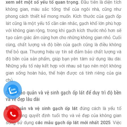
xem xét một số yếu tố quan trọng.
Đầu tiên là diện tích
không gian, màu sắc tổng thể của ngôi nhà, cũng như
phong cách thiết kế mong muốn. Kích thước của gạch ốp
lát cũng là một yếu tố cần cân nhắc, gạch khổ lớn phù hợp
với không gian rộng, trong khi gạch kích thước nhỏ hơn sẽ
tạo cảm giác ấm cúng hơn cho những không gian nhỏ. Cuối
cùng, chất lượng và độ bền của gạch cũng là điều không
thể bỏ qua. Thương hiệu uy tín sẽ đảm bảo chất lượng và
độ bền của sản phẩm, giúp bạn yên tâm sử dụng lâu dài.
Những yếu tố này kết hợp với nhau sẽ tạo nên một không
gian sống hoàn hảo, thể hiện được cá tính riêng của gia
chủ.
Cách bảo quản và vệ sinh gạch ốp lát để duy trì độ bền
và vẻ đẹp lâu dài
Bảo quản và vệ sinh gạch ốp lát
đúng cách là yếu tố
quan trọng quyết định tuổi thọ và vẻ đẹp của không gian
sống sử dụng
các mẫu gạch ốp lát mới nhất 2025
. Việc