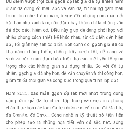
Ưu điểm vượt trội của gạch ốp lát giả đá tự nhiên
nằm
ở sự đa dạng về màu sắc và vân đá, từ những gam màu
trung tính như trắng, xám, beige đến những gam màu nổi
bật hơn như xanh lam, nâu đậm, hay thậm chí là những vân
đá độc đáo, hiếm có. Điều này giúp dễ dàng phối hợp với
nhiều phong cách thiết kế khác nhau, từ cổ điển đến hiện
đại, tối giản hay tân cổ điển. Bên cạnh đó,
gạch giả đá
có
khả năng chống thấm, chống trầy xước tốt, dễ dàng vệ
sinh và bảo quản, đảm bảo tuổi thọ cao, một yếu tố quan
trọng cho các không gian sử dụng nhiều. So với đá tự
nhiên, gạch giả đá nhẹ hơn, dễ vận chuyển và thi công hơn,
giảm thiểu thời gian và công sức trong quá trình lắp đặt.
Năm 2025,
các mẫu gạch ốp lát mới nhất
trong dòng
sản phẩm giả đá tự nhiên tập trung vào việc mô phỏng
chân thực hơn các loại đá tự nhiên cao cấp như đá Marble,
đá Granite, đá Onyx… Công nghệ in kỹ thuật số tiên tiến
cho phép tạo ra những họa tiết vân đá sắc nét, sống