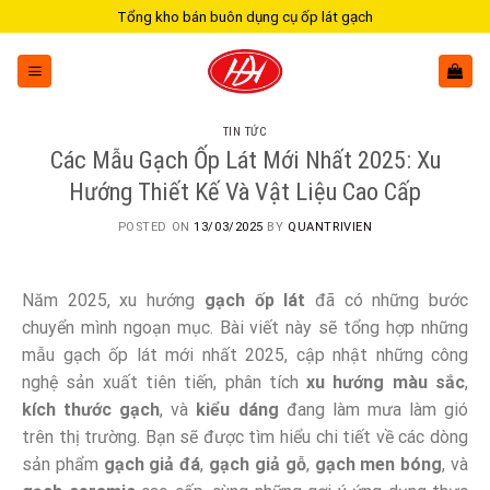
Skip
Tổng kho bán buôn dụng cụ ốp lát gạch
to
content
TIN TỨC
Các Mẫu Gạch Ốp Lát Mới Nhất 2025: Xu
Hướng Thiết Kế Và Vật Liệu Cao Cấp
POSTED ON
13/03/2025
BY
QUANTRIVIEN
Năm 2025, xu hướng
gạch ốp lát
đã có những bước
chuyển mình ngoạn mục. Bài viết này sẽ tổng hợp những
mẫu gạch ốp lát mới nhất 2025, cập nhật những công
nghệ sản xuất tiên tiến, phân tích
xu hướng màu sắc
,
kích thước gạch
, và
kiểu dáng
đang làm mưa làm gió
trên thị trường. Bạn sẽ được tìm hiểu chi tiết về các dòng
sản phẩm
gạch giả đá
,
gạch giả gỗ
,
gạch men bóng
, và