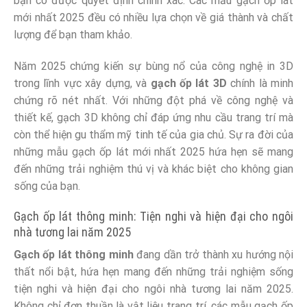
bạn có được quyết định chính xác. Các mẫu gạch ốp lát
mới nhất 2025 đều có nhiều lựa chọn về giá thành và chất
lượng để bạn tham khảo.
Năm 2025 chứng kiến sự bùng nổ của công nghệ in 3D
trong lĩnh vực xây dựng, và
gạch ốp lát 3D
chính là minh
chứng rõ nét nhất. Với những đột phá về công nghệ và
thiết kế, gạch 3D không chỉ đáp ứng nhu cầu trang trí mà
còn thể hiện gu thẩm mỹ tinh tế của gia chủ. Sự ra đời của
những mẫu gạch ốp lát mới nhất 2025 hứa hẹn sẽ mang
đến những trải nghiệm thú vị và khác biệt cho không gian
sống của bạn.
Gạch ốp lát thông minh: Tiện nghi và hiện đại cho ngôi
nhà tương lai năm 2025
Gạch ốp lát thông minh
đang dần trở thành xu hướng nội
thất nổi bật, hứa hẹn mang đến những trải nghiệm sống
tiện nghi và hiện đại cho ngôi nhà tương lai năm 2025.
Không chỉ đơn thuần là vật liệu trang trí, các mẫu gạch ốp