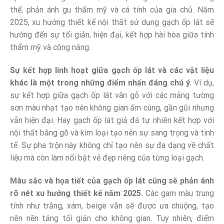
thể, phản ánh gu thẩm mỹ và cá tính của gia chủ. Năm
2025, xu hướng thiết kế nội thất sử dụng gạch ốp lát sẽ
hướng đến sự tối giản, hiện đại, kết hợp hài hòa giữa tính
thẩm mỹ và công năng.
Sự kết hợp linh hoạt giữa gạch ốp lát và các vật liệu
khác là một trong những điểm nhấn đáng chú ý.
Ví dụ,
sự kết hợp giữa gạch ốp lát vân gỗ với các mảng tường
sơn màu nhạt tạo nên không gian ấm cúng, gần gũi nhưng
vẫn hiện đại. Hay gạch ốp lát giả đá tự nhiên kết hợp với
nội thất bằng gỗ và kim loại tạo nên sự sang trọng và tinh
tế. Sự pha trộn này không chỉ tạo nên sự đa dạng về chất
liệu mà còn làm nổi bật vẻ đẹp riêng của từng loại gạch.
Màu sắc và họa tiết của gạch ốp lát cũng sẽ phản ánh
rõ nét xu hướng thiết kế năm 2025.
Các gam màu trung
tính như trắng, xám, beige vẫn sẽ được ưa chuộng, tạo
nên nền tảng tối giản cho không gian. Tuy nhiên, điểm