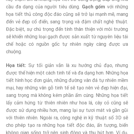
cầu đa dạng của người tiêu dùng.
Gạch gốm
với những
họa tiết thủ công độc đáo cũng sẽ trở lại mạnh mẽ, mang
đến vẻ đẹp cổ điển, sang trọng và đậm chất nghệ thuật.
Đặc biệt, sự chú trọng đến tính thân thiện với môi trường
sẽ khiến những loại gạch được sản xuất từ nguyên liệu tái
chế hoặc có nguồn gốc tự nhiên ngày càng được ưa
chuộng.
Họa tiết:
Sự tối giản vẫn là xu hướng chủ đạo, nhưng
được thể hiện một cách tinh tế và đa dạng hơn. Những họa
tiết hình học đơn giản, những đường vân đá tự nhiên mềm
mại, hay những vân gỗ tinh tế sẽ tạo nên vẻ đẹp hiện đại,
sang trọng mà không kém phần ấm cúng. Những họa tiết
lấy cảm hứng từ thiên nhiên như hoa lá, cây cỏ cũng sẽ
được sử dụng nhiều hơn, mang lại sự tươi mát và gần gũi
với thiên nhiên. Ngoài ra, công nghệ in kỹ thuật số 3D sẽ
cho phép tạo ra những họa tiết độc đáo, ấn tượng, biến
không gian sống trở nên sinh động và thu hút hơn. Ví dụ,