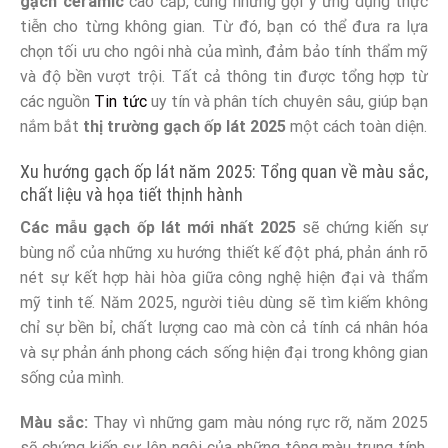
gạch ceramic
cao cấp, cùng những gợi ý ứng dụng thực
tiễn cho từng không gian. Từ đó, bạn có thể đưa ra lựa
chọn tối ưu cho ngôi nhà của mình, đảm bảo tính thẩm mỹ
và độ bền vượt trội. Tất cả thông tin được tổng hợp từ
các nguồn
Tin tức
uy tín và phân tích chuyên sâu, giúp bạn
nắm bắt
thị trường gạch ốp lát 2025
một cách toàn diện.
Xu hướng gạch ốp lát năm 2025: Tổng quan về màu sắc,
chất liệu và họa tiết thịnh hành
Các mẫu gạch ốp lát mới nhất 2025
sẽ chứng kiến sự
bùng nổ của những xu hướng thiết kế đột phá, phản ánh rõ
nét sự kết hợp hài hòa giữa công nghệ hiện đại và thẩm
mỹ tinh tế. Năm 2025, người tiêu dùng sẽ tìm kiếm không
chỉ sự bền bỉ, chất lượng cao mà còn cả tính cá nhân hóa
và sự phản ánh phong cách sống hiện đại trong không gian
sống của mình.
Màu sắc:
Thay vì những gam màu nóng rực rỡ, năm 2025
sẽ chứng kiến sự lên ngôi của những tông màu trung tính,