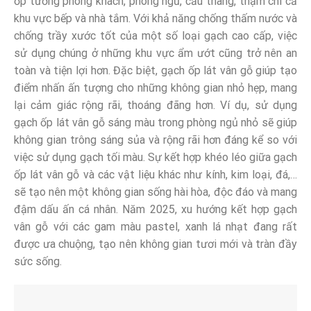
ốp tường phòng khách, phòng ngủ, cầu thang, thậm chí cả
khu vực bếp và nhà tắm. Với khả năng chống thấm nước và
chống trầy xước tốt của một số loại gạch cao cấp, việc
sử dụng chúng ở những khu vực ẩm ướt cũng trở nên an
toàn và tiện lợi hơn. Đặc biệt, gạch ốp lát vân gỗ giúp tạo
điểm nhấn ấn tượng cho những không gian nhỏ hẹp, mang
lại cảm giác rộng rãi, thoáng đãng hơn. Ví dụ, sử dụng
gạch ốp lát vân gỗ sáng màu trong phòng ngủ nhỏ sẽ giúp
không gian trông sáng sủa và rộng rãi hơn đáng kể so với
việc sử dụng gạch tối màu. Sự kết hợp khéo léo giữa gạch
ốp lát vân gỗ và các vật liệu khác như kính, kim loại, đá,…
sẽ tạo nên một không gian sống hài hòa, độc đáo và mang
đậm dấu ấn cá nhân. Năm 2025, xu hướng kết hợp gạch
vân gỗ với các gam màu pastel, xanh lá nhạt đang rất
được ưa chuộng, tạo nên không gian tươi mới và tràn đầy
sức sống.