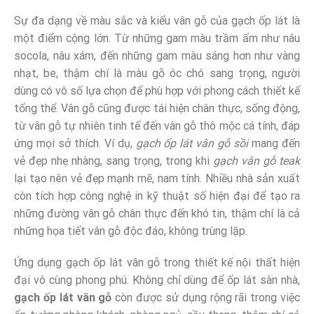
Sự đa dạng về màu sắc và kiểu vân gỗ của gạch ốp lát là
một điểm cộng lớn. Từ những gam màu trầm ấm như nâu
socola, nâu xám, đến những gam màu sáng hơn như vàng
nhạt, be, thậm chí là màu gỗ óc chó sang trọng, người
dùng có vô số lựa chọn để phù hợp với phong cách thiết kế
tổng thể. Vân gỗ cũng được tái hiện chân thực, sống động,
từ vân gỗ tự nhiên tinh tế đến vân gỗ thô mộc cá tính, đáp
ứng mọi sở thích. Ví dụ,
gạch ốp lát vân gỗ sồi
mang đến
vẻ đẹp nhẹ nhàng, sang trọng, trong khi
gạch vân gỗ teak
lại tạo nên vẻ đẹp mạnh mẽ, nam tính. Nhiều nhà sản xuất
còn tích hợp công nghệ in kỹ thuật số hiện đại để tạo ra
những đường vân gỗ chân thực đến khó tin, thậm chí là cả
những họa tiết vân gỗ độc đáo, không trùng lặp.
Ứng dụng gạch ốp lát vân gỗ trong thiết kế nội thất hiện
đại vô cùng phong phú. Không chỉ dùng để ốp lát sàn nhà,
gạch ốp lát vân gỗ
còn được sử dụng rộng rãi trong việc