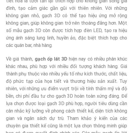
tiết hoa lá tươi tắn lại thích hợp cho không gian sống gia
đình, tạo cảm giác gần gũi với thiên nhiên. Với những
không gian nhỏ, gạch 3D có thể tạo hiệu ứng mở rộng
không gian, giúp không gian trở nên thoáng đãng hơn. Một
số mẫu gạch 3D còn được tích hợp đèn LED, tạo ra hiệu
ứng ánh sáng lung linh, huyền ảo, đặc biệt thích hợp cho
các quán bar, nhà hàng.
Về giá thành,
gạch ốp lát 3D
hiện nay có nhiều phân khúc
khác nhau, phù hợp với nhiều đối tượng khách hàng. Giá
thành phụ thuộc vào nhiều yếu tố như kích thước, chất liệu,
độ phức tạp của họa tiết và thương hiệu sản xuất. Tuy
nhiên, với những ưu điểm vượt trội về tính thẩm mỹ và độ
bền, chi phí đầu tư cho gạch 3D hoàn toàn xứng đáng. Để
lựa chọn được loại gạch 3D phù hợp, người tiêu dùng cần
cân nhắc kỹ lưỡng về phong cách thiết kế, diện tích không
gian và ngân sách dự trù. Tham khảo ý kiến của các
chuyên gia thiết kế cũng là một lựa chọn thông minh giúp