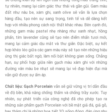
tự nhiên, mang lại cảm giác thư thái và gần gũi. Gam màu
đất như nâu be, xám ghi, xanh olive sẽ vẫn là lựa chọn
hàng đầu, tạo nên sự sang trọng, tinh tế và dễ dàng kết
hợp với nhiều phong cách nội thất khác nhau. Bên cạnh đó,
những gam màu pastel nhẹ nhàng như xanh nhạt, hồng
phấn, tím lavender cũng sẽ tạo nên điểm nhấn tươi mới,
mang lại cảm giác dịu mắt và thư giãn. Đặc biệt, sự kết
hợp khéo léo giữa các gam màu này sẽ tạo nên những hiệu
ứng thị giác bất ngờ, làm nổi bật không gian sống. Chẳng
hạn, sự phối hợp giữa nền gạch màu xám ghi với những
đường vân màu be nhạt sẽ mang lại vẻ đẹp hiện đại mà
vẫn giữ được sự ấm áp.
Chất liệu:
Gạch Porcelain
vẫn sẽ giữ vững vị trí dẫn đầu
về độ bền, khả năng chống thấm và chống trầy xước. Tuy
nhiên, sự phát triển của công nghệ đã cho phép tạo ra
những sản phẩm gạch Porcelain với bề mặt giả đá, giả gỗ,
hay thậm chí là những họa tiết 3D sống động, đáp ứng nhu