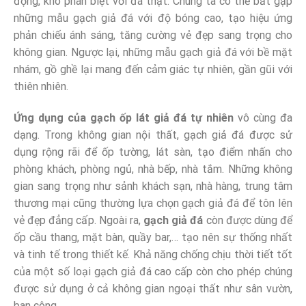
động, khó phân biệt với đá thật. Chúng ta có thể bắt gặp
những mẫu gạch giả đá với độ bóng cao, tạo hiệu ứng
phản chiếu ánh sáng, tăng cường vẻ đẹp sang trọng cho
không gian. Ngược lại, những mẫu gạch giả đá với bề mặt
nhám, gồ ghề lại mang đến cảm giác tự nhiên, gần gũi với
thiên nhiên.
Ứng dụng của gạch ốp lát giả đá tự nhiên
vô cùng đa
dạng. Trong không gian nội thất, gạch giả đá được sử
dụng rộng rãi để ốp tường, lát sàn, tạo điểm nhấn cho
phòng khách, phòng ngủ, nhà bếp, nhà tắm. Những không
gian sang trọng như sảnh khách sạn, nhà hàng, trung tâm
thương mại cũng thường lựa chọn gạch giả đá để tôn lên
vẻ đẹp đẳng cấp. Ngoài ra,
gạch giả đá
còn được dùng để
ốp cầu thang, mặt bàn, quầy bar,… tạo nên sự thống nhất
và tinh tế trong thiết kế. Khả năng chống chịu thời tiết tốt
của một số loại gạch giả đá cao cấp còn cho phép chúng
được sử dụng ở cả không gian ngoại thất như sân vườn,
ban công,…