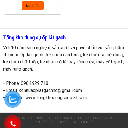
Đọc tiếp
Tổng kho dụng cụ ốp lát gạch
Với 10 năm kinh nghiệm sản xuất và phân phối các sản phẩm
thi công ốp lát gạch : ke nhựa cân bằng, ke nhựa tái sử dụng,
ke nhựa chữ thập, ke nhựa cờ lê. bay răng cưa, máy cắt gạch,
máy rung gạch...
- Phone: 0984.929.718
- Email: kenhuaoplatgachhd@gmail.com
- Website: www.tongkhodungcuoplat.com
TRANG CHỦ
GIỚI THIỆU
CỬA HÀNG
CHÍNH SÁCH BÁN HÀNG
KHUYẾN MẠI
TUYỂN DỤNG
LIÊN HỆ