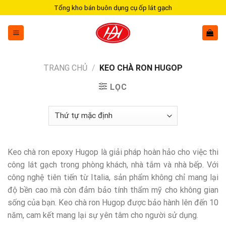
Skip
Tổng kho bán buôn dụng cụ ốp lát gạch
to
content
TRANG CHỦ
/
KEO CHÀ RON HUGOP
LỌC
Keo chà ron epoxy Hugop là giải pháp hoàn hảo cho việc thi
công lát gạch trong phòng khách, nhà tắm và nhà bếp. Với
công nghệ tiên tiến từ Italia, sản phẩm không chỉ mang lại
độ bền cao mà còn đảm bảo tính thẩm mỹ cho không gian
sống của bạn. Keo chà ron Hugop được bảo hành lên đến 10
năm, cam kết mang lại sự yên tâm cho người sử dụng.