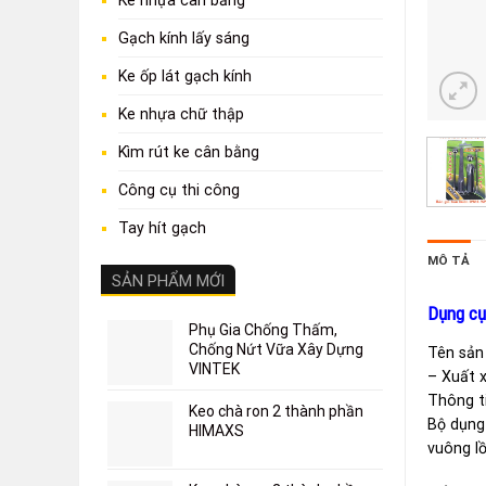
Ke nhựa cân bằng
Gạch kính lấy sáng
Ke ốp lát gạch kính
Ke nhựa chữ thập
Kìm rút ke cân bằng
Công cụ thi công
Tay hít gạch
MÔ TẢ
SẢN PHẨM MỚI
Dụng cụ
Phụ Gia Chống Thấm,
Chống Nứt Vữa Xây Dựng
Tên sản
VINTEK
– Xuất 
Thông t
Keo chà ron 2 thành phần
Bộ dụng
HIMAXS
vuông lồ