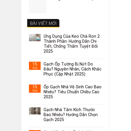
BÀI VIẾT MỚI
Ứng Dụng Của Keo Chà Ron 2
Thành Phần: Hướng Dẫn Chi
Tiết, Chống Thấm Tuyệt Đối
2025
15
Gạch Ốp Tường Bị Nứt Do
Th3
Đâu? Nguyên Nhân, Cách Khắc
Phục (Cập Nhật 2025)
15
Ốp Gạch Nhà Vệ Sinh Cao Bao
Th3
Nhiêu? Tiêu Chuẩn Chiều Cao
2025
Gạch Nhà Tắm Kích Thước
Bao Nhiêu? Hướng Dẫn Chọn
Gạch 2025