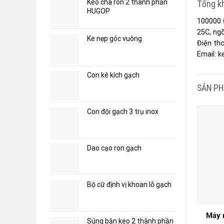
Keo chà ron 2 thành phần
Tổng kh
HUGOP
100000
25C, ng
Ke nẹp góc vuông
Điện tho
Email:
k
Con kê kích gạch
SẢN P
Con đội gạch 3 trụ inox
Dao cạo ron gạch
Bộ cữ định vị khoan lỗ gạch
Máy 
Súng bắn keo 2 thành phần