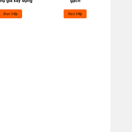
hụ gia xây dựng
gạch
Đọc tiếp
Đọc tiếp