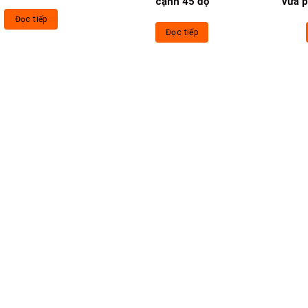
cạnh 45 độ
vữa p
Đọc tiếp
Đọc tiếp