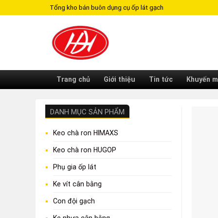
Skip
Tổng kho bán buôn dụng cụ ốp lát gạch
to
content
Trang chủ
Giới thiệu
Tin tức
Khuyến m
DANH MỤC SẢN PHẨM
Keo chà ron HIMAXS
Keo chà ron HUGOP
Phụ gia ốp lát
Ke vít cân bằng
Con đội gạch