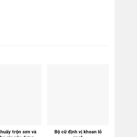
huấy trộn sơn và
Bộ cữ định vị khoan lỗ
Bàn cắ