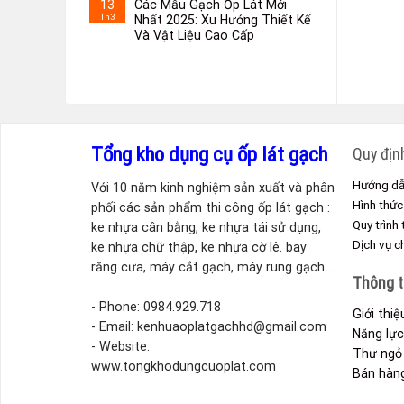
13
Các Mẫu Gạch Ốp Lát Mới
Th3
Nhất 2025: Xu Hướng Thiết Kế
Và Vật Liệu Cao Cấp
Tổng kho dụng cụ ốp lát gạch
Quy địn
Hướng dẫ
Với 10 năm kinh nghiệm sản xuất và phân
Hình thức
phối các sản phẩm thi công ốp lát gạch :
Quy trình
ke nhựa cân bằng, ke nhựa tái sử dụng,
Dịch vụ 
ke nhựa chữ thập, ke nhựa cờ lê. bay
răng cưa, máy cắt gạch, máy rung gạch...
Thông t
- Phone: 0984.929.718
Giới thi
- Email: kenhuaoplatgachhd@gmail.com
Năng lực
- Website:
Thư ngỏ 
www.tongkhodungcuoplat.com
Bán hàn