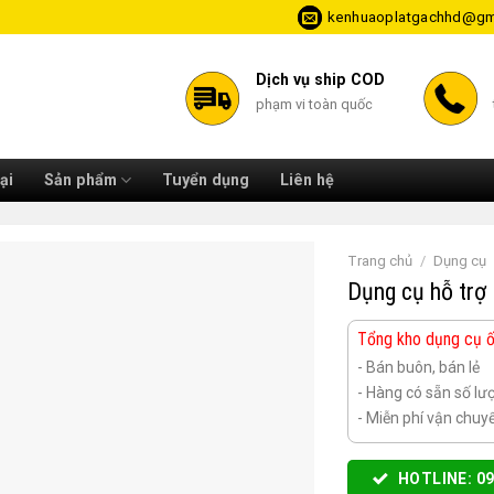
kenhuaoplatgachhd@gm
Dịch vụ ship COD
phạm vi toàn quốc
ại
Sản phẩm
Tuyển dụng
Liên hệ
Trang chủ
/
Dụng cụ
Dụng cụ hỗ trợ
Tổng kho dụng cụ ốp
- Bán buôn, bán lẻ
- Hàng có sẵn số lư
- Miễn phí vận chu
HOTLINE: 09