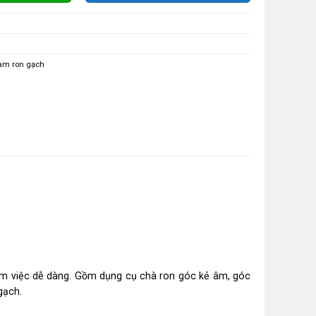
làm ron gạch
àm việc dễ dàng. Gồm dụng cụ chà ron góc kẻ âm, góc
gạch.