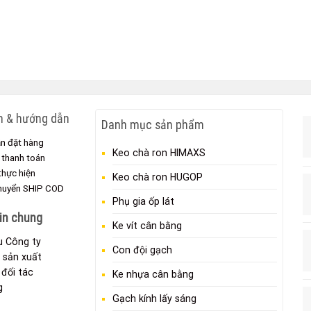
h & hướng dẫn
Danh mục sản phẩm
n đặt hàng
Keo chà ron HIMAXS
 thanh toán
 thực hiện
Keo chà ron HUGOP
chuyển SHIP COD
Phụ gia ốp lát
in chung
Ke vít cân bằng
ệu Công ty
Con đội gạch
 sản xuất
đối tác
Ke nhựa cân bằng
g
Gạch kính lấy sáng