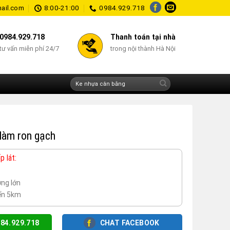
ail.com
8:00-21:00
0984.929.718
0984.929.718
Thanh toán tại nhà
tư vấn miễn phí 24/7
trong nội thành Hà Nội
Tìm
kiếm:
 làm ron gạch
 lát:
ợng lớn
yển 5km
84.929.718
CHAT FACEBOOK