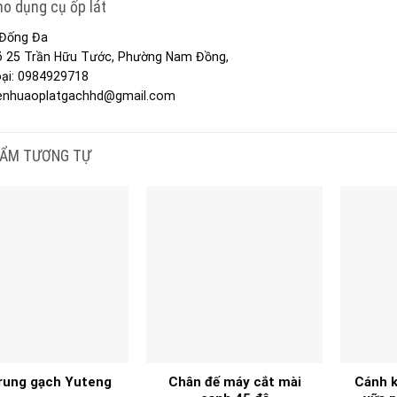
o dụng cụ ốp lát
Đống Đa
õ 25 Trần Hữu Tước, Phường Nam Đồng,
ại:
0984929718
enhuaoplatgachhd@gmail.com
HẨM TƯƠNG TỰ
rung gạch Yuteng
Chân đế máy cắt mài
Cánh k