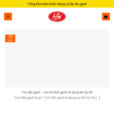
Skip
Tổng kho bán buôn dụng cụ ốp lát gạch
to
content
10
Th3
Con đội gạch – con kê kích gạch sử dụng khi ốp lát
Con đội gạch là gì ? Con đội gạch là dụng cụ hỗ trợ thi [...]