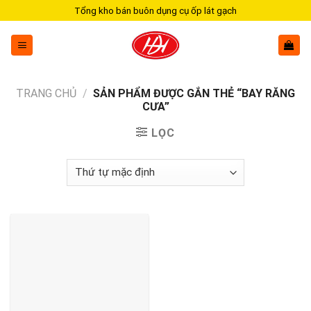
Skip
Tổng kho bán buôn dụng cụ ốp lát gạch
to
content
TRANG CHỦ
/
SẢN PHẨM ĐƯỢC GẮN THẺ “BAY RĂNG
CƯA”
LỌC