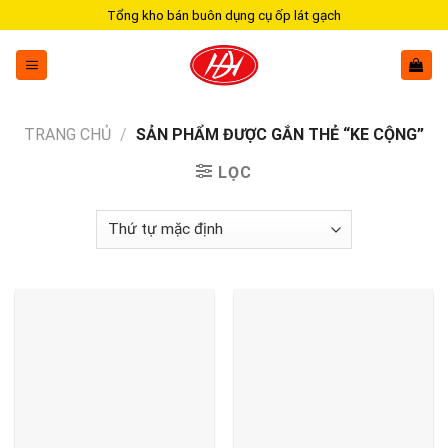
Skip
Tổng kho bán buôn dụng cụ ốp lát gạch
to
content
TRANG CHỦ
/
SẢN PHẨM ĐƯỢC GẮN THẺ “KE CỘNG”
LỌC