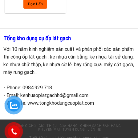
Đọc tiếp
Tổng kho dụng cụ ốp lát gạch
Với 10 năm kinh nghiệm sản xuất và phân phối các sản phẩm
thi công ốp lát gạch : ke nhựa cân bằng, ke nhựa tái sử dụng,
ke nhựa chữ thập, ke nhựa cờ lê. bay răng cưa, máy cắt gạch,
máy rung gạch...
- Phone: 0984.929.718
- Email: kenhuaoplatgachhd@gmail.com
- Website: www.tongkhodungcuoplat.com
TRANG CHỦ
GIỚI THIỆU
CỬA HÀNG
CHÍNH SÁCH BÁN HÀNG
KHUYẾN MẠI
TUYỂN DỤNG
LIÊN HỆ
Thiết kế và duy trì bởi
tongkhodungcuoplat.com