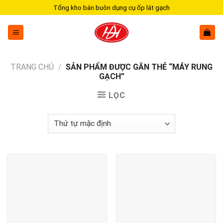
Skip
Tổng kho bán buôn dụng cụ ốp lát gạch
to
content
TRANG CHỦ
/
SẢN PHẨM ĐƯỢC GẮN THẺ “MÁY RUNG
GẠCH”
LỌC