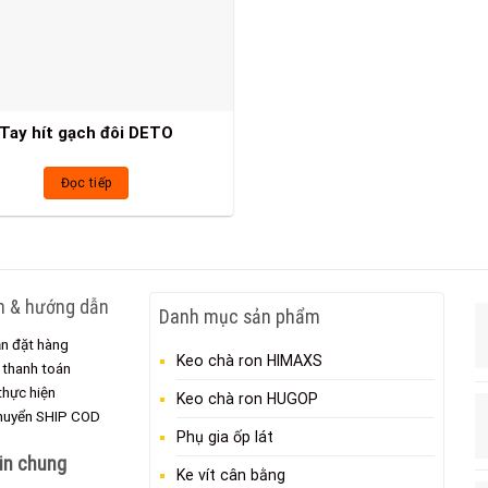
Tay hít gạch đôi DETO
Đọc tiếp
h & hướng dẫn
Danh mục sản phẩm
n đặt hàng
Keo chà ron HIMAXS
 thanh toán
 thực hiện
Keo chà ron HUGOP
chuyển SHIP COD
Phụ gia ốp lát
in chung
Ke vít cân bằng