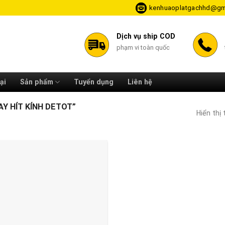
kenhuaoplatgachhd@gm
Dịch vụ ship COD
phạm vi toàn quốc
ại
Sản phẩm
Tuyển dụng
Liên hệ
Y HÍT KÍNH DETOT”
Hiển thị 