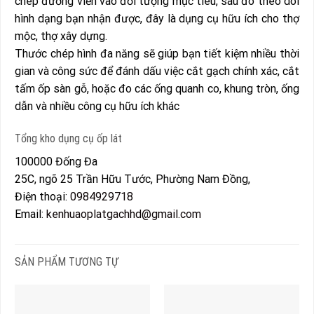
chép đường viền vào đối tượng mục tiêu, sau đó theo dõi
hình dạng bạn nhận được, đây là dụng cụ hữu ích cho thợ
mộc, thợ xây dựng.
Thước chép hình đa năng sẽ giúp bạn tiết kiệm nhiều thời
gian và công sức để đánh dấu việc cắt gạch chính xác, cắt
tấm ốp sàn gỗ, hoặc đo các ống quanh co, khung tròn, ống
dẫn và nhiều công cụ hữu ích khác
Tổng kho dụng cụ ốp lát
100000
Đống Đa
25C, ngõ 25 Trần Hữu Tước, Phường Nam Đồng,
Điện thoại:
0984929718
Email:
kenhuaoplatgachhd@gmail.com
SẢN PHẨM TƯƠNG TỰ